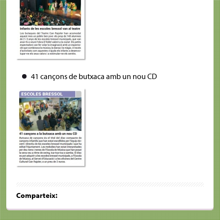
41 cançons de butxaca amb un nou CD
Comparteix: