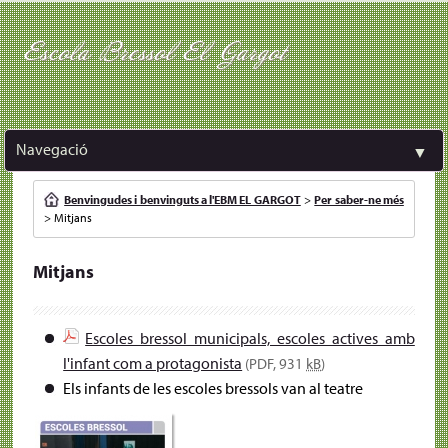
Escola Bressol El Gargot
Navegació
▼
Benvingudes i benvinguts a l'EBM EL GARGOT
>
Per saber-ne més
>
Mitjans
Mitjans
Escoles bressol municipals, escoles actives amb
l'infant com a protagonista
(PDF, 931
kB
)
Els infants de les escoles bressols van al teatre