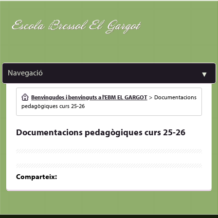
Escola Bressol El Gargot
Navegació
▼
Benvingudes i benvinguts a l'EBM EL GARGOT
>
Documentacions
pedagògiques curs 25-26
Documentacions pedagògiques curs 25-26
Comparteix: